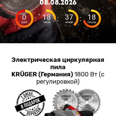
08.08.2026
0
18
37
17
:
:
:
дней
часов
минут
секунд
Электрическая циркулярная
пила
KRÜGER (Германия)
1800 Вт (с
регулировкой)